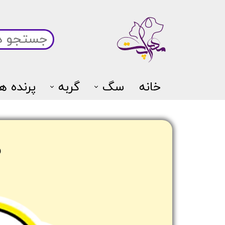
خانه
سگ
گربه
پرنده ها
م