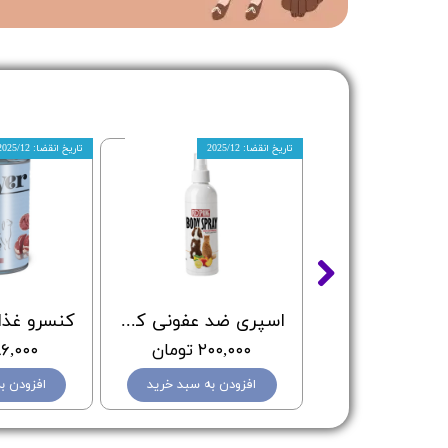
تاریخ انقضا: 2025/12
تاریخ انقضا: 2025/12
قلاده سگ 5 متری، جمع شونده ، طرح اسکلت سبز و سفید
اسپری ضد عفونی کننده بدن سگ و گربه رد اسپرینگ با رایحه هلو و لیمو - Redspring Cat & Dog Body Spray Peach & Lemon Flavour - حجم 150 میلی لیتر
۶۱۰ تومان
۲۰۰,۰۰۰ تومان
۸۶,۰۰۰ توم
دن به سبد خرید
افزودن به سبد خرید
افزودن ب