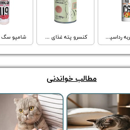
شامپو گربه رداسپرینگ برای هر نوع مو با رایحه هلو - Redspring Cat Shampoo Peach Flavour - حجم 250 میلی لیتر
کنسرو پته غذای سگ شایر با طعم مرغ - Shayer Pate Dog Food Chicken - وزن 400 گرم
مطالب خواندنی