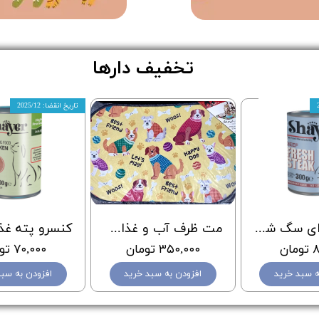
تخفیف دارها
تاریخ انقضا: 2025/12
کنسرو غذای سگ شایر با طعم استیک گوشت - Shayer BEEF FRESH STEAK - وزن 300 گرم
مت ظرف آب و غذای سگ و گربه ژوانیت JUANIT طرح سگ
ان
۳۵۰,۰۰۰ تومان
۷۰,۰۰۰ تومان
ه سبد خرید
افزودن به سبد خرید
افزودن به سبد