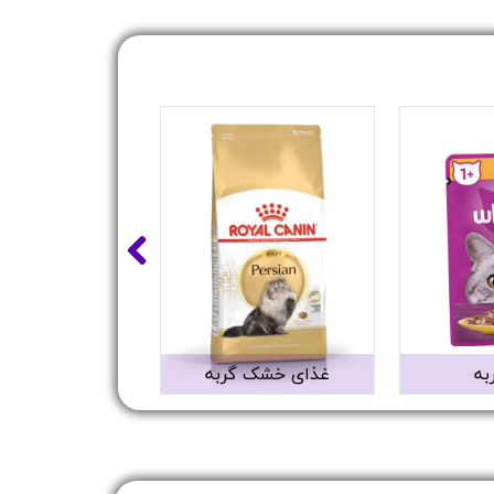
به
غذای خشک گربه