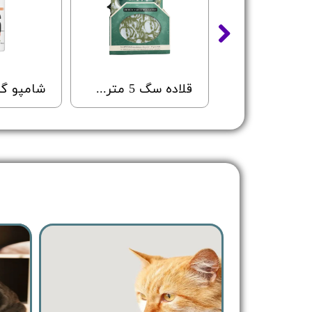
شامپو سگ رداسپرینگ مناسب انواع مو با رایحه کارامل - Redspring Caramel Dog Shampoo - حجم 300 میلی لیتر
قلاده سگ 5 متری، جمع شونده ، طرح اسکلت سبز و سفید