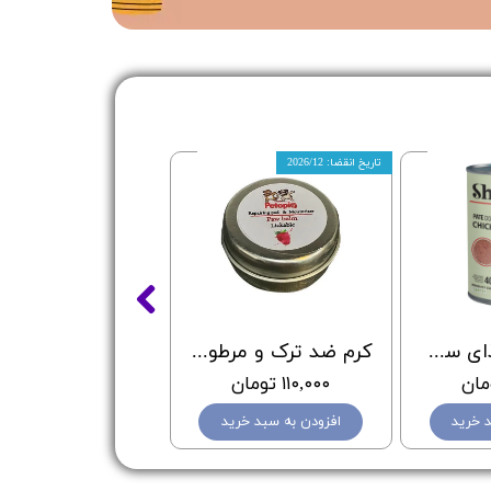
تاریخ انقضا: 2026/12
کنسرو پته غذای سگ شایر با طعم مرغ - Shayer Pate Dog Food Chicken - وزن 400 گرم
کرم ضد ترک و مرطوب کننده پنجه سگ و گربه پتوپیا با طعم توت فرنگی - Petopia Paw balm lickable
۱۱۰,۰۰۰ تومان
 خرید
افزودن به سبد خرید