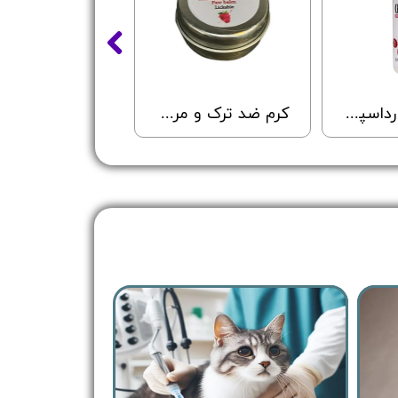
شامپو سگ رداسپرینگ مناسب انواع مو با رایحه آدامس - Redspring Dog Chewing Gum Shampoo - حجم 300 میلی لیتر
کرم ضد ترک و مرطوب کننده پنجه سگ و گربه پتوپیا با طعم توت فرنگی - Petopia Paw balm lickable