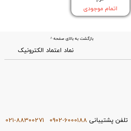
اتمام موجودی
بازگشت به بالای صفحه ^
​نماد اعتماد الکترونیک
021-88300271
0902-6000188
تلفن پشتیبانی