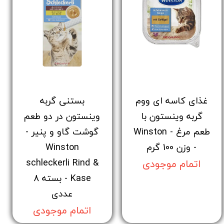
غذای کاسه ای ووم
بستنی گربه
گربه وینستون با
وینستون در دو طعم
طعم مرغ - Winston
گوشت گاو و پنیر -
- وزن 100 گرم
Winston
schleckerli Rind &
اتمام موجودی
Kase - بسته 8
عددی
اتمام موجودی