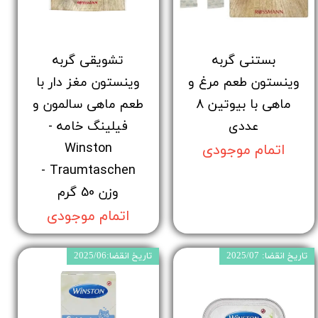
بستنی گربه
تشویقی گربه
وینستون طعم مرغ و
وینستون مغز دار با
ماهی با بیوتین 8
طعم ماهی سالمون و
عددی
فیلینگ خامه -
Winston
اتمام موجودی
Traumtaschen -
وزن 50 گرم
اتمام موجودی
تاریخ انقضا: 2025/07
تاریخ انقضا:2025/06