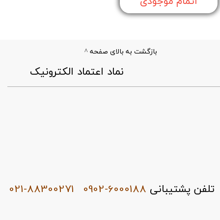
اتمام موجودی
بازگشت به بالای صفحه ^
​نماد اعتماد الکترونیک
021-88300271
0902-6000188
تلفن پشتیبانی