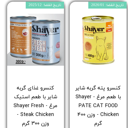
تاریخ انقضا: 2026/01
تاریخ انقضا: 2025/12
کنسرو پته گربه شایر
کنسرو غذای گربه
با طعم مرغ - Shayer
شایر با طعم استیک
PATE CAT FOOD
مرغ - Shayer Fresh
Chicken - وزن 400
Steak Chicken -
گرم
وزن 300 گرم