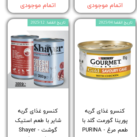
اتمام موجودی
اتمام موجودی
تاریخ انقضا:2025/04
تاریخ انقضا: 2025/12
کنسرو غذای گربه
کنسرو غذای گربه
پورینا گورمت گلد با
شایر با طعم استیک
طعم مرغ - PURINA
گوشت - Shayer