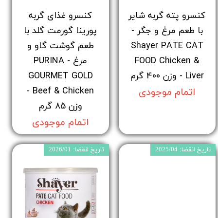
کنسرو پته گربه شایر
کنسرو غذای گربه
با طعم مرغ و جگر -
پورینا گورمت گلد با
Shayer PATE CAT
طعم گوشت گاو و
FOOD Chicken &
مرغ - PURINA
Liver - وزن 400 گرم
GOURMET GOLD
Beef & Chicken -
اتمام موجودی
وزن 85 گرم
اتمام موجودی
تاریخ انقضا: 2025/04
تاریخ انقضا: 2026/01