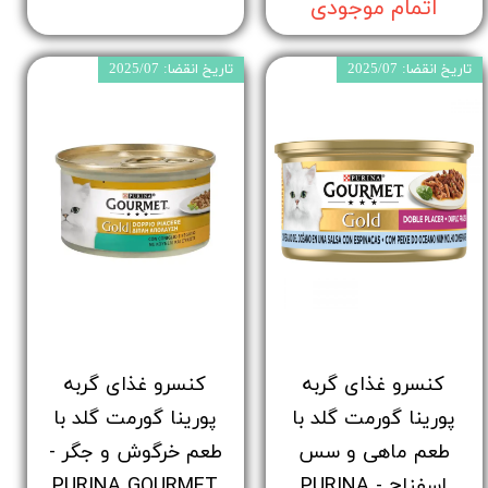
اتمام موجودی
تاریخ انقضا: 2025/07
تاریخ انقضا: 2025/07
کنسرو غذای گربه
کنسرو غذای گربه
پورینا گورمت گلد با
پورینا گورمت گلد با
طعم ماهی و سس
طعم خرگوش و جگر -
اسفناج - PURINA
PURINA GOURMET