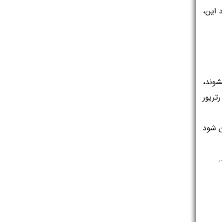
افزایش شدت گرسنگی: ممکن است سگ احساس گرسنگی مداوم کند و باعث افزایش مصرف غذا شود، اما با وجود این، 
ژنتیک: برخی نژادها از سگ‌ها بیشتر از سایرین در معرض خطر دیابت هستند. به عنوان مثال، سگ‌های شیتزو، کیشوند، 
پاگ، بیچون فرایز، داکسهوند، پولی، سامویید، بیگل، مینیاتوری پودل، فاکس تریر، کرن تریر، استرالیان تریر و گلدن رتریور 
چاقی: سگ‌هایی که چاق هستند، احتمال ابتلا به دیابت در آنها بیشتر است. چاقی می‌تواند باعث مقاومت به انسولین شود 