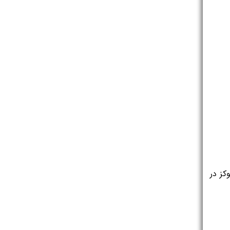
تست تحمل گلوکز: این تست معمولاً برای تشخیص دقیق‌تر دیابت در سگ‌ها انجام می‌شود. در این تست، سطح گلوکز در 