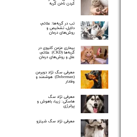
کردن ناخن گربه
تب در گربه‌ها: علائم،
دلایل، تشخیص و
روش‌های درمان
بیماری مزمن کلیوی در
گربه‌ها (CKD): علائم،
علل و روش‌های درمان
معرفی سگ نژاد دوبرمن
(Doberman): هوشمند و
وفادار
معرفی نژاد سگ
هاسکی: زیبا، باهوش و
پرانرژی
معرفی نژاد سگ شیتزو