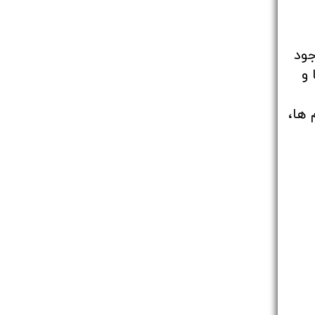
جود
 و
 ها،