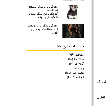
معرفی نژاد سگ شیواوا
(Chihuahua):
کوچک‌ترین سگ دنیا با
شخصیتی بزرگ
معرفی سگ نژاد روتوایلر
(Rottweiler): وفادار و
قوی
دسته بندی ها
مقالات
(۶۴)
سگ ها
(۱۸)
گربه ها
(۱۹)
پرنده ها
(۱)
عقیم سازی
(۱)
توله سگ
(۲)
افزایش تشنگی: سگ ممکن است تمایل به آب زیادی داشته باشد و از طریق ادرار کردن بیش از حد تلاش کند تا قند اضافه 
افزایش سطح گلوکز در خون: این می‌تواند به دلیل افزایش قند خون و عدم توانایی بدن در استفاده از این قندها به عنوان 