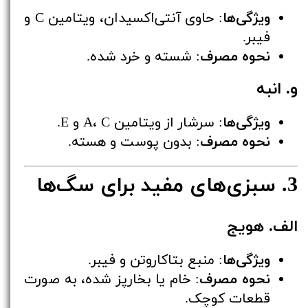
ویژگی‌ها
: حاوی آنتی‌اکسیدان، ویتامین C و
فیبر.
نحوه مصرف
: شسته و خرد شده.
و. انبه
ویژگی‌ها
: سرشار از ویتامین A، C و E.
نحوه مصرف
: بدون پوست و هسته.
3. سبزی‌های مفید برای سگ‌ها
الف. هویج
ویژگی‌ها
: منبع بتاکاروتن و فیبر.
نحوه مصرف
: خام یا بخارپز شده، به صورت
قطعات کوچک.