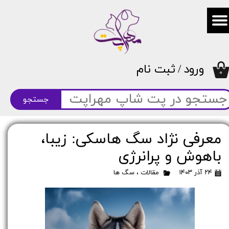
حساب کاربری من
تغییر گذر واژه
ورود
/
ثبت نام
سفارشات
۰
خروج از حساب کاربری
جستجو
معرفی نژاد سگ هاسکی: زیبا،
باهوش و پرانرژی
۲۴ آذر ۱۴۰۳
مقالات
،
سگ ها