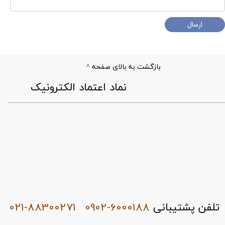
ارسال
بازگشت به بالای صفحه ^
​نماد اعتماد الکترونیک
021-88300271
0902-6000188
تلفن پشتیبانی