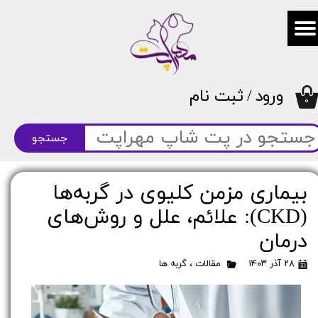
حساب کاربری من
تغییر گذر واژه
ورود
/
ثبت نام
سفارشات
۰
خروج از حساب کاربری
جستجو
بیماری مزمن کلیوی در گربه‌ها
(CKD): علائم، علل و روش‌های
درمان
۲۸ آذر ۱۴۰۳
مقالات
،
گربه ها