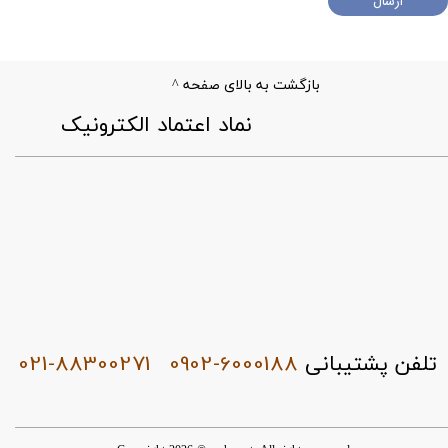
ارسال
بازگشت به بالای صفحه ^
​نماد اعتماد الکترونیک
021-88300271
0902-6000188
تلفن پشتیبانی