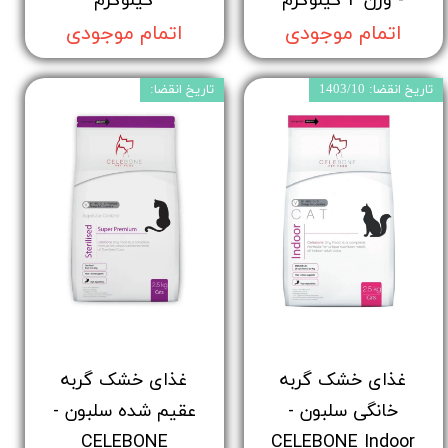
اتمام موجودی
اتمام موجودی
تاریخ انقضا: 1403/10
تاریخ انقضا:
غذای خشک گربه
غذای خشک گربه
خانگی سلبون -
عقیم شده سلبون -
CELEBONE
CELEBONE Indoor