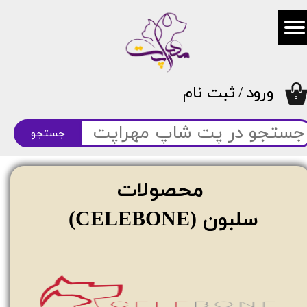
حساب کاربری من
تغییر گذر واژه
ورود
/
ثبت نام
سفارشات
۰
خروج از حساب کاربری
جستجو
محصولات
سلبون (CELEBONE)