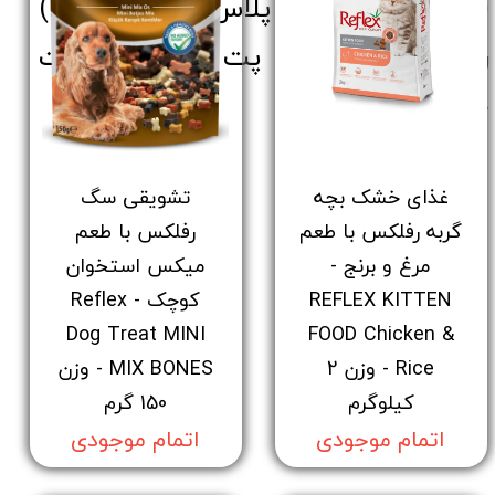
(Reflex) و رفلکس پلاس (Reflex Plus)
را با اطمینان از پت شاپ مهراپت
خریداری نمایید.
غذای خشک بچه
تشویقی سگ
گربه رفلکس با طعم
رفلکس با طعم
مرغ و برنج -
میکس استخوان
REFLEX KITTEN
کوچک - Reflex
Dog Treat MINI
FOOD Chicken &
Rice - وزن 2
MIX BONES - وزن
کیلوگرم
150 گرم
اتمام موجودی
اتمام موجودی