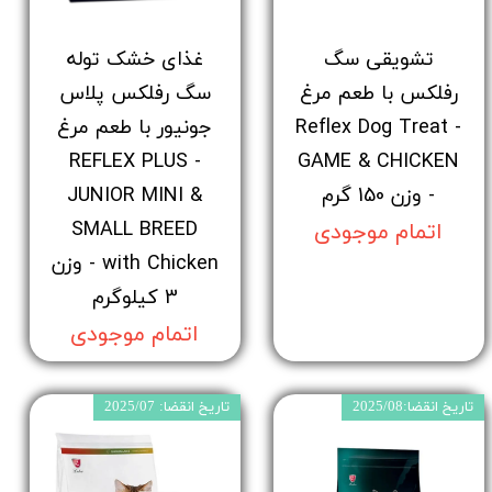
تشویقی سگ
غذای خشک توله
رفلکس با طعم مرغ
سگ رفلکس پلاس
- Reflex Dog Treat
جونیور با طعم مرغ
- REFLEX PLUS
GAME & CHICKEN
- وزن 150 گرم
JUNIOR MINI &
SMALL BREED
اتمام موجودی
with Chicken - وزن
3 کیلوگرم
اتمام موجودی
تاریخ انقضا:2025/08
تاریخ انقضا: 2025/07