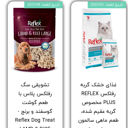
تاریخ انقضا: 2025/05
تاریخ انقضا: 2025/09
غذای خشک گربه
تشویقی سگ
رفلکس REFLEX
رفلکس پلاس با
PLUS مخصوص
طعم گوشت
گربه عقیم شده،
گوسفند و برنج -
طعم ماهی سالمون
Reflex Dog Treat