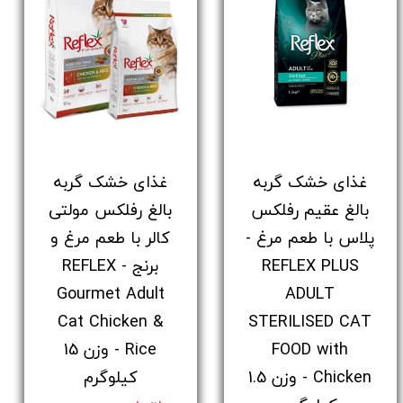
غذای خشک گربه
غذای خشک گربه
بالغ عقیم رفلکس
بالغ رفلکس مولتی
پلاس با طعم مرغ -
کالر با طعم مرغ و
REFLEX PLUS
برنج - REFLEX
Gourmet Adult
ADULT
Cat Chicken &
STERILISED CAT
FOOD with
Rice - وزن 15
Chicken - وزن 1.5
کیلوگرم