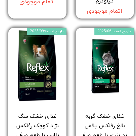
کیلوگرم
اتمام موجودی
اتمام موجودی
تاریخ انقضا:2025/06
تاریخ انقضا:2025/09
غذای خشک گربه
غذای خشک سگ
بالغ رفلکس پلاس
نژاد کوچک رفلکس
یورینری با طعم مرغ
پلاس با طعم مرغ -