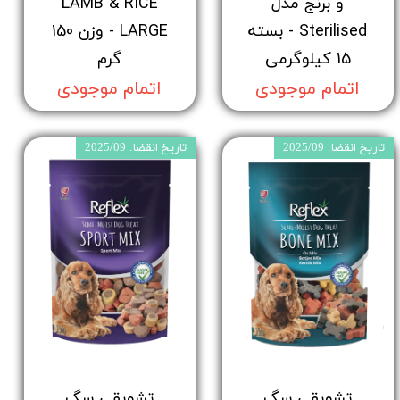
و برنج مدل
LAMB & RICE
Sterilised - بسته
LARGE - وزن 150
15 کیلوگرمی
گرم
اتمام موجودی
اتمام موجودی
تاریخ انقضا: 2025/09
تاریخ انقضا: 2025/09
تشویقی سگ
تشویقی سگ