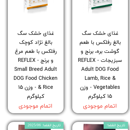
غذای خشک سگ
غذای خشک سگ
بالغ رفلکس با طعم
بالغ نژاد کوچک
گوشت بره، برنج و
رفلکس با طعم مرغ
سبزیجات - REFLEX
و برنج - REFLEX
Small Breed Adult
Adult DOG Food
DOG Food Chicken
Lamb, Rice &
Vegetables - وزن
& Rice - وزن 15
15 کیلوگرم
کیلوگرم
اتمام موجودی
اتمام موجودی
تاریخ انقضا:
تاریخ انقضا: 2025/06