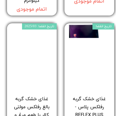
کیلوگرم
اتمام موجودی
اتمام موجودی
تاریخ انقضا:
تاریخ انقضا: 2025/03
غذای خشک گربه
غذای خشک گربه
رفلکس پلاس -
بالغ رفلکس مولتی
REFLEX PLUS
کالر با طعم مرغ و