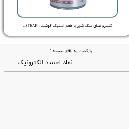
 Shayer Pate Dog Food Chicken - وزن 400 گرم
کنسرو غذای سگ شایر با طعم استیک گوشت - Shayer BEEF FRESH STEAK - وزن 300 گرم
بازگشت به بالای صفحه ^
​نماد اعتماد الکترونیک