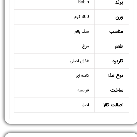
برند
Babin
وزن
300 گرم
مناسب
سگ بالغ
طعم
مرغ
کاربرد
غذای اصلی
نوع غذا
کاسه ای
ساخت
فرانسه
اصالت کالا
اصل