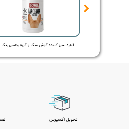
اسپری مراقبت از پنجه سگ و گربه تریکسی - TRIXIE Paw Care Spray - حجم 50 میلی لیتر
تحویل اکسپرس
ضما