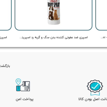
قطره تمیز کننده گوش سگ و گربه رداسپرینگ - Redspring Ear Cleaner - حجم 60 میلی لیتر
اسپری ضد عفونی کننده بدن سگ و گربه رد اسپرینگ بدون رایحه - Redspring Cat & Dog Body Spray no Flavour - حجم 150 میلی لیتر
بازگشت 
نت اصل بودن کالا
پرداخت امن