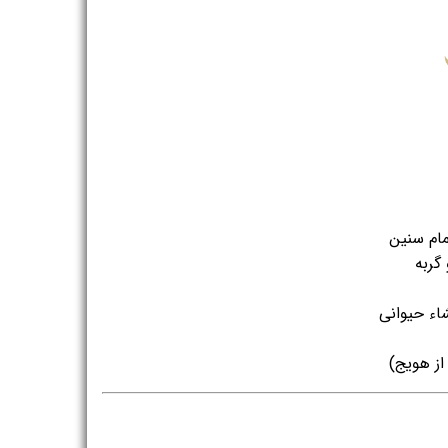
ام سنین
گربه
شاء حیوانی
از هویج)