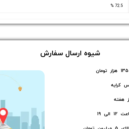
72.5 %
​شیوه ارسال سفارش
س کرایه
لی 19
ن​​​​​​​