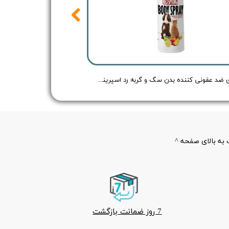
اسپری ضد عفونی کننده بدن سگ و گربه رد اسپرینگ با رایحه هلو و لیمو - Redspring Cat & Dog Body Spray Peach & Lemon Flavour - حجم 150 میلی لیتر
به بالای صفحه ^
7 روز ضمانت بازگشت