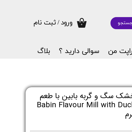
ورود
/
ثبت نام
ستجو
۰
حساب کاربری من
تغییر گذر واژه
اپت من
سوالی دارید ؟
بلاگ
سفارشات
خروج از حساب کاربری
شک سگ و گربه بابین با طعم
و هویج - Babin Flavour Mill with Duck &