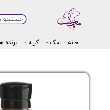
خانه
سگ
گربه
پرنده ها