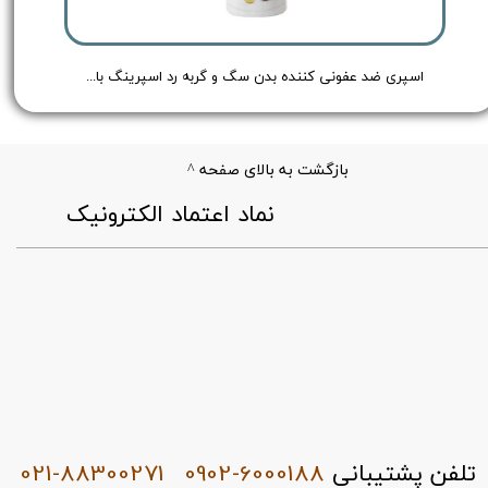
Redspring Cat & Dog Body Spray no - حجم 150 میلی لیتر
اسپری ضد عفونی کننده بدن سگ و گربه رد اسپرینگ با رایحه هلو و لیمو - Redspring Cat & Dog Body Spray Peach & Lemon Flavour - حجم 150 میلی لیتر
بازگشت به بالای صفحه ^
​نماد اعتماد الکترونیک
021-88300271
0902-6000188
تلفن پشتیبانی