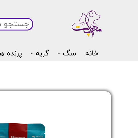
خانه
سگ
گربه
پرنده ها