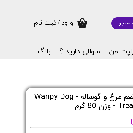
ورود
/
ثبت نام
ستجو
۰
حساب کاربری من
تغییر گذر واژه
اپت من
سوالی دارید ؟
بلاگ
سفارشات
خروج از حساب کاربری
پوچ سگ ونپی با طعم مرغ و گوساله - Wanpy Dog
80 گرم