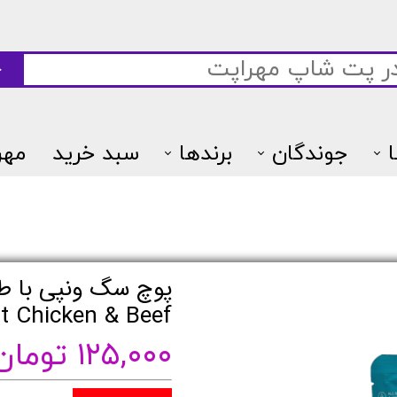
ج
جوندگان
برندها
سبد خرید
مهر
7پتس
Treat Chicken & Beef - وزن 
۱۲۵,۰۰۰ تومان