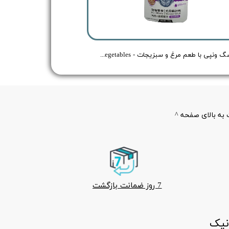
پوچ سگ ونپی با طعم مرغ و سبزیجات - Wanpy Dog Treat Chicken & Vegetables - وزن 80 گرم
به بالای صفحه ^
7 روز ضمانت بازگشت
ونیک