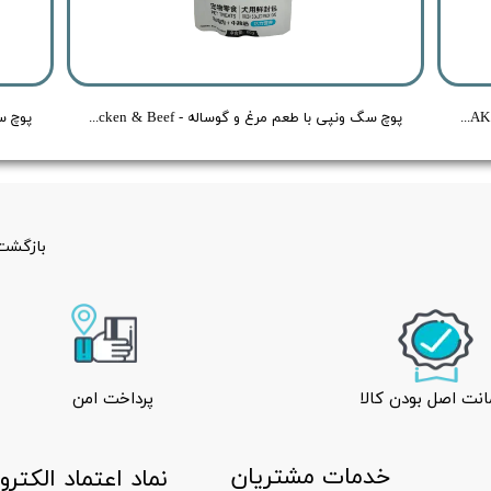
کنسرو غذای سگ شایر با طعم استیک گوشت - Shayer BEEF FRESH STEAK - وزن 300 گرم
پوچ سگ ونپی با طعم مرغ و گوساله - Wanpy Dog Treat Chicken & Beef - وزن 80 گرم
بازگشت 
نت اصل بودن کالا
پرداخت امن
​خدمات مشتریان
​نماد اعتماد الکتر