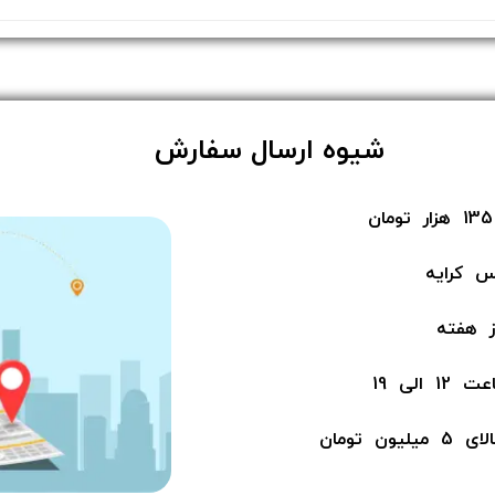
​شیوه ارسال سفارش
س کرایه
لی 19
ن​​​​​​​