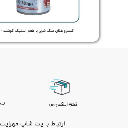
کنسرو پته غذای سگ شایر با طعم مرغ - Shayer Pate Dog Food Chicken - وزن 400 گرم
تحویل اکسپرس
ضما
ارتباط با پت شاپ مهراپت