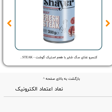
 Shayer Pate Dog Food Chicken - وزن 400 گرم
کنسرو غذای سگ شایر با طعم استیک گوشت - Shayer BEEF FRESH STEAK - وزن 300 گرم
بازگشت به بالای صفحه ^
​نماد اعتماد الکترونیک