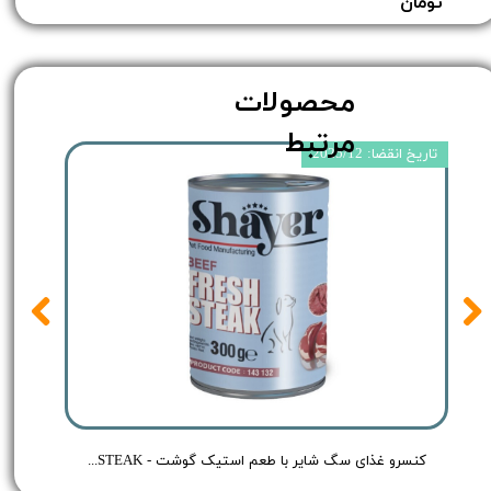
تومان​​​​​​​
محصولات
مرتبط
تاریخ انقضا: 2025/12
 Shayer Pate Dog Food Chicken - وزن 400 گرم
کنسرو غذای سگ شایر با طعم استیک گوشت - Shayer BEEF FRESH STEAK - وزن 300 گرم