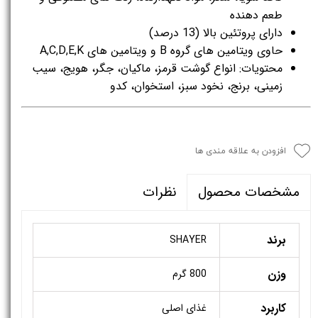
طعم دهنده
دارای پروتئین بالا (13 درصد)
حاوی ویتامین های گروه B و ویتامین های A,C,D,E,K
محتویات: انواع گوشت قرمز، ماکیان، جگر، هویج، سیب
زمینی، برنج، نخود سبز، استخوان، کدو
افزودن به علاقه مندی ها
نظرات
مشخصات محصول
برند
SHAYER
وزن
800 گرم
کاربرد
غذای اصلی