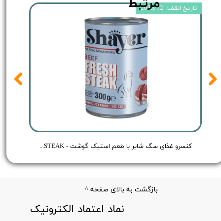
مرتبط
تاریخ انقضا: 2025/12
 Shayer Pate Dog Food Chicken - وزن 400 گرم
کنسرو غذای سگ شایر با طعم استیک گوشت - Shayer BEEF FRESH STEAK - وزن 300 گرم
بازگشت به بالای صفحه ^
​نماد اعتماد الکترونیک