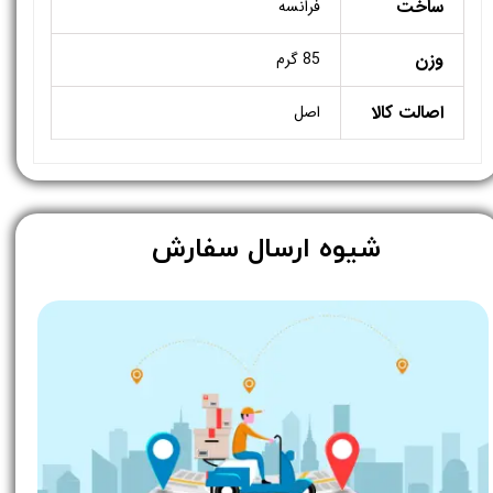
ساخت
فرانسه
وزن
85 گرم
اصالت کالا
اصل
​شیوه ارسال سفارش