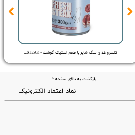
 Shayer Pate Dog Food Chicken - وزن 400 گرم
کنسرو غذای سگ شایر با طعم استیک گوشت - Shayer BEEF FRESH STEAK - وزن 300 گرم
بازگشت به بالای صفحه ^
​نماد اعتماد الکترونیک