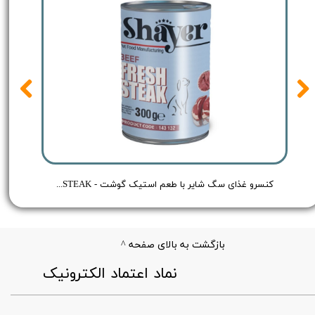
 Shayer Pate Dog Food Chicken - وزن 400 گرم
کنسرو غذای سگ شایر با طعم استیک گوشت - Shayer BEEF FRESH STEAK - وزن 300 گرم
بازگشت به بالای صفحه ^
​نماد اعتماد الکترونیک