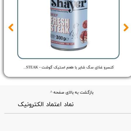
 Shayer Pate Dog Food Chicken - وزن 400 گرم
کنسرو غذای سگ شایر با طعم استیک گوشت - Shayer BEEF FRESH STEAK - وزن 300 گرم
بازگشت به بالای صفحه ^
​نماد اعتماد الکترونیک