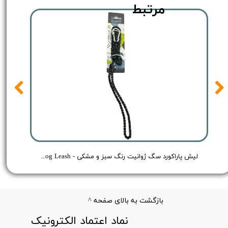
مرتبط
 سگ ژوانیت رنگ سبز روشن - JUANIT Dog Leash
لیش پاراکورد سگ ژوانیت رنگ سبز و مشکی - JUANIT Dog Leash
بازگشت به بالای صفحه ^
​نماد اعتماد الکترونیک