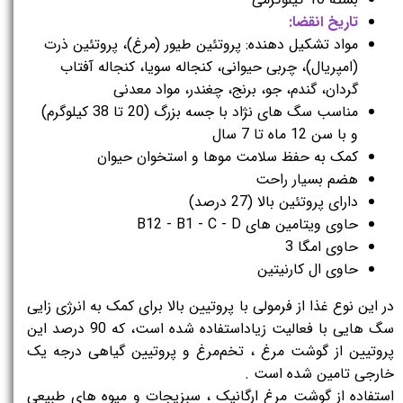
تاریخ انقضا:
مواد تشکیل دهنده: پروتئین طیور (مرغ)، پروتئین ذرت
(امپریال)، چربی حیوانی، کنجاله سویا، کنجاله آفتاب
گردان، گندم، جو، برنج، چغندر، مواد معدنی
مناسب سگ های نژاد با جسه بزرگ (20 تا 38 کیلوگرم)
و با سن 12 ماه تا 7 سال
کمک به حفظ سلامت موها و استخوان حیوان
هضم بسیار راحت
دارای پروتئین بالا (27 درصد)
حاوی ویتامین های B12 - B1 - C - D
حاوی امگا 3
حاوی ال کارنیتین
در این نوع غذا از فرمولی با پروتیین بالا برای کمک به انرژی زایی
سگ هایی با فعالیت زیاداستفاده شده است، که 90 درصد این
پروتیین از گوشت مرغ ، تخم‌مرغ و پروتیین گیاهی درجه یک
خارجی تامین شده است .
استفاده از گوشت مرغ ارگانیک ، سبزیجات و میوه های طبیعی