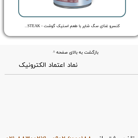
 Shayer Pate Dog Food Chicken - وزن 400 گرم
کنسرو غذای سگ شایر با طعم استیک گوشت - Shayer BEEF FRESH STEAK - وزن 300 گرم
بازگشت به بالای صفحه ^
​نماد اعتماد الکترونیک