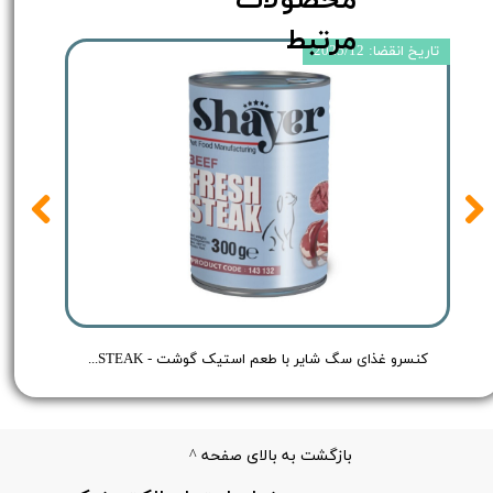
محصولات
مرتبط
تاریخ انقضا: 2025/12
 Shayer Pate Dog Food Chicken - وزن 400 گرم
کنسرو غذای سگ شایر با طعم استیک گوشت - Shayer BEEF FRESH STEAK - وزن 300 گرم
بازگشت به بالای صفحه ^