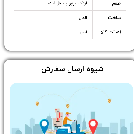
طعم
اردک، برنج و ذغال اخته
ساخت
آلمان
اصالت کالا
اصل
​شیوه ارسال سفارش