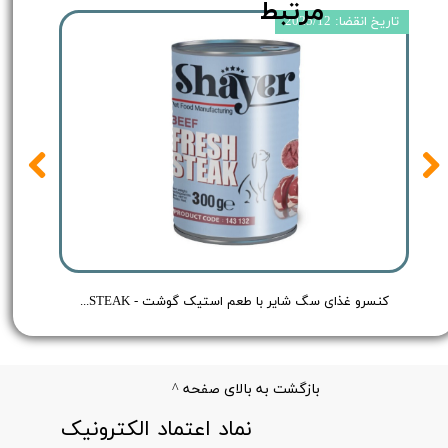
مرتبط
تاریخ انقضا: 2025/12
 Shayer Pate Dog Food Chicken - وزن 400 گرم
کنسرو غذای سگ شایر با طعم استیک گوشت - Shayer BEEF FRESH STEAK - وزن 300 گرم
بازگشت به بالای صفحه ^
​نماد اعتماد الکترونیک