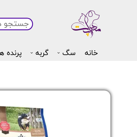
خانه
سگ
گربه
پرنده ها