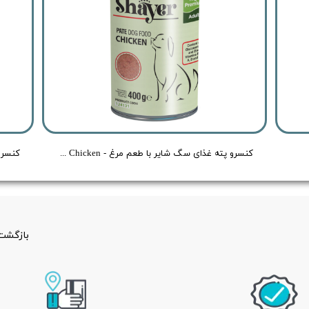
کنسرو پته غذای سگ شایر با طعم مرغ - Shayer Pate Dog Food Chicken - وزن 400 گرم
بازگشت 