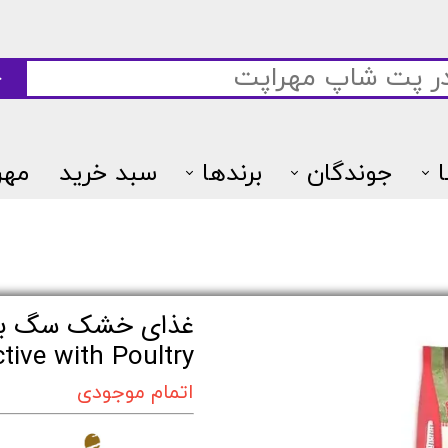
ج
جوندگان
برندها
سبد خرید
مهر
7پتس
Active with Poultry - وزن 1 کیلو
اتمام موجودی