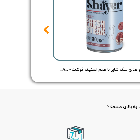
کنسرو غذای سگ شایر با طعم استیک گوشت - Shayer BEEF FRESH STEAK - وزن 300 گرم
به بالای صفحه ^