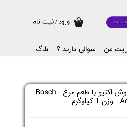
ورود
/
ثبت نام
ستجو
۰
حساب کاربری من
تغییر گذر واژه
اپت من
سوالی دارید ؟
بلاگ
سفارشات
خروج از حساب کاربری
غذای خشک سگ بوش اکتیو با طعم مرغ - Bosch
گرم