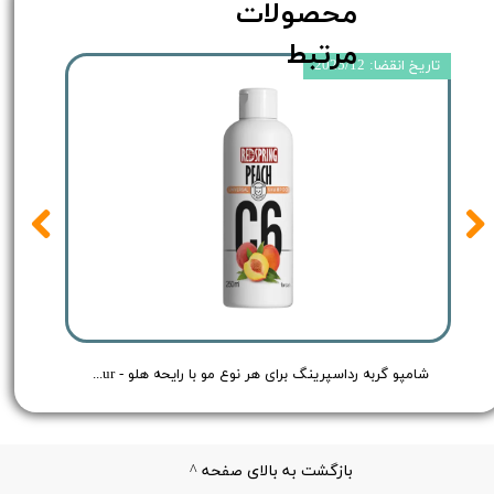
محصولات
مرتبط
تاریخ انقضا: 2025/12
به رد اسپرینگ با رایحه هلو و لیمو - Redspring Cat & Dog Body Spray Peach & Lemon Flavour - حجم 150 میلی لیتر
شامپو گربه رداسپرینگ برای هر نوع مو با رایحه هلو - Redspring Cat Shampoo Peach Flavour - حجم 250 میلی لیتر
بازگشت به بالای صفحه ^