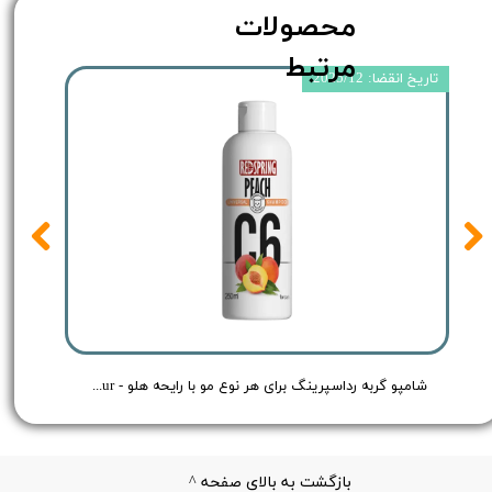
محصولات
مرتبط
تاریخ انقضا: 2025/12
به رد اسپرینگ با رایحه هلو و لیمو - Redspring Cat & Dog Body Spray Peach & Lemon Flavour - حجم 150 میلی لیتر
شامپو گربه رداسپرینگ برای هر نوع مو با رایحه هلو - Redspring Cat Shampoo Peach Flavour - حجم 250 میلی لیتر
بازگشت به بالای صفحه ^