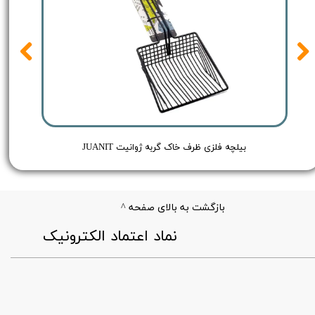
Red - حجم 250 میلی لیتر
بیلچه فلزی ظرف خاک گربه ژوانیت JUANIT
بازگشت به بالای صفحه ^
​نماد اعتماد الکترونیک