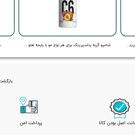
اسپری ضد عفونی کننده بدن سگ و گربه رد اسپرینگ با رایحه هلو و لیمو - Redspring Cat & Dog Body Spray Peach & Lemon Flavour - حجم 150 میلی لیتر
شامپو گربه رداسپرینگ برای هر نوع مو با رایحه هلو - Redspring Cat Shampoo Peach Flavour - حجم 250 میلی لیتر
ب
بازگشت 
نت اصل بودن کالا
پرداخت امن