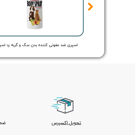
اسپری ضد عفونی کننده بدن سگ و گربه رد اسپرینگ بدون رایحه - Redspring Cat & Dog Body Spray no Flavour - حجم 150 میلی لیتر
تحویل اکسپرس
ضما