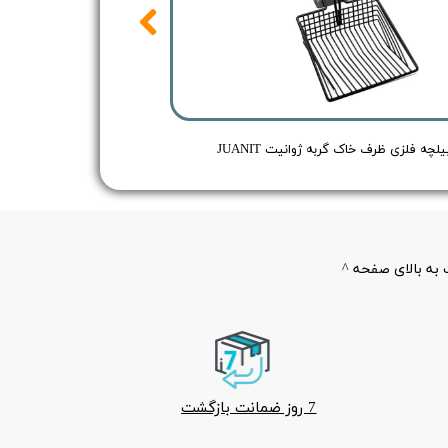
یلچه فلزی ظرف خاک گربه ژوانیت JUANIT
به بالای صفحه ^
7 روز ضمانت بازگشت