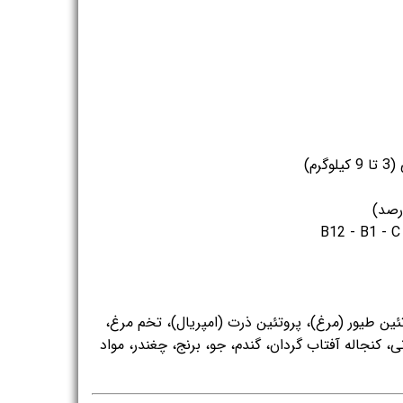
رم)
ئین طیور (مرغ)، پروتئین ذرت (امپریال)، تخم مرغ،
 کنجاله آفتاب گردان، گندم، جو، برنج، چغندر، مواد