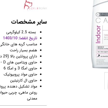
سایر مشخصات
بسته 2.5 کیلوگرمی
تاریخ انقضا: 1403/10
مناسب گربه های خانگی (3 تا 9 کیلوگ
هضم بسیار راحت
دارای پروتئین بالا (29 درصد)
حاوی ویتامین های B12 - B1 - C - D
حاوی امگا 3 و امگا 6
حاوی مواد پروبیوتیک
حاوی ال کارنیتین
مواد تشکیل دهنده: پروت
روغن ماهی، چربی حیوانی،
معدنی