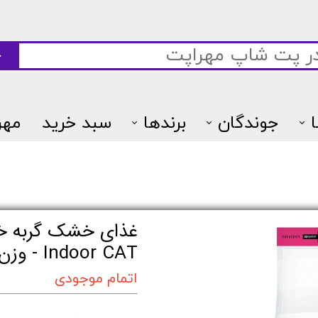
ج
جوندگان
برندها
سبد خرید
مهر
7پتس
Indoor CAT - وزن 2.5 کیلوگرم
اتمام موجودی