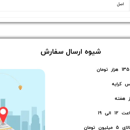
اصل
​شیوه ارسال سفارش
س کرایه
لی 19
ن​​​​​​​