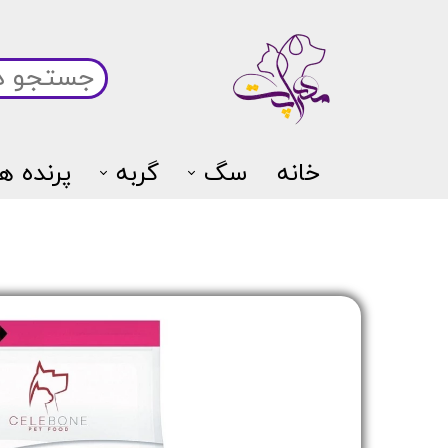
خانه
سگ
گربه
پرنده ها