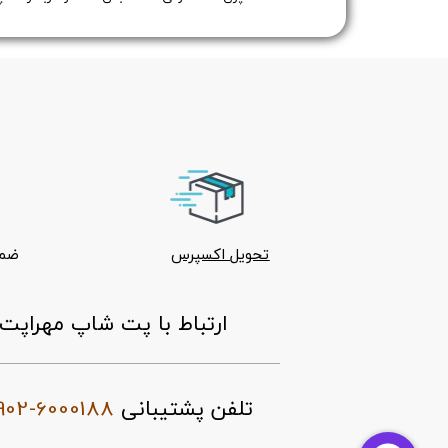
تحویل اکسپرس
ضما
ارتباط با پت شاپ مهراپت
902-6000188
تلفن پشتیبانی