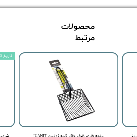
محصولات
مرتبط
تاریخ انقضا:
اسپری ضد عفونی کننده بدن سگ و گربه رد اسپرینگ با رایحه هلو و لیمو - Redspring Cat & Dog Body Spray Peach & Lemon Flavour - حجم 150 میلی لیتر
بیلچه فلزی ظرف خاک گربه ژوانیت JUANIT