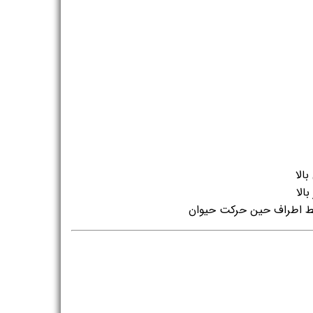
الا
الا
یط اطراف حین حرکت حیوان