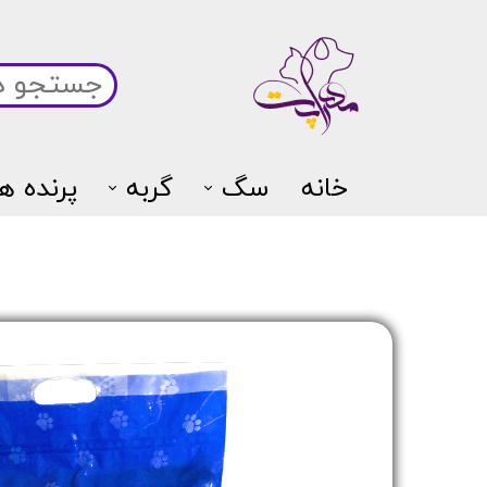
خانه
سگ
گربه
پرنده ها