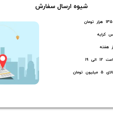
​شیوه ارسال سفارش
س کرایه
لی 19
ن​​​​​​​