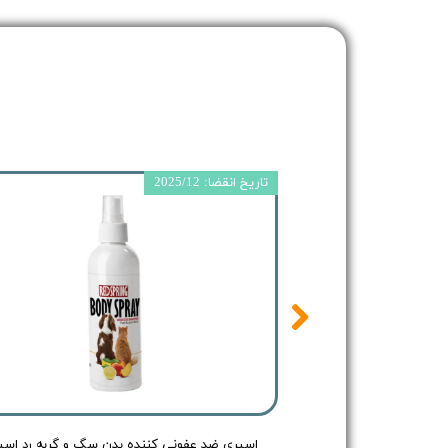
تاریخ انقضا: 2025/12
اسپری ضد عفونی کننده بدن سگ و گربه رد اسپرینگ بدون رایحه - Redspring Cat & Dog Body Spray no Flavour - حجم 150 میلی لیتر