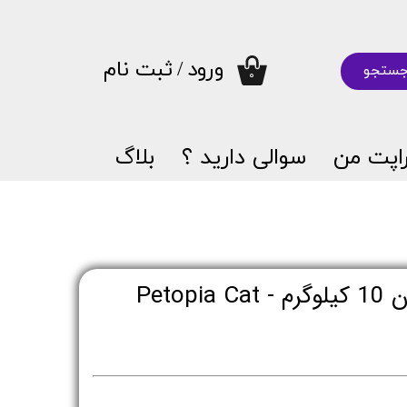
ورود
/
ثبت نام
ستجو
۰
حساب کاربری من
تغییر گذر واژه
اپت من
سوالی دارید ؟
بلاگ
سفارشات
خروج از حساب کاربری
خاک گربه پتوپیا وزن 10 کیلوگرم - Petopia Cat