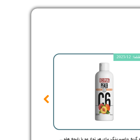
 2025/12
شامپو گربه رداسپرینگ برای هر نوع مو با رایحه هلو - Redspring Cat Shampoo Peach Flavour - حجم 250 میلی لیتر