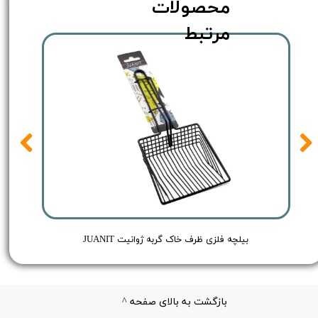
محصولات
مرتبط
Red - حجم 250 میلی لیتر
بیلچه فلزی ظرف خاک گربه ژوانیت JUANIT
بازگشت به بالای صفحه ^