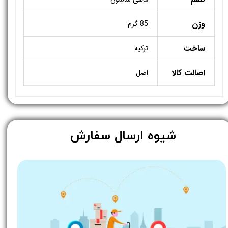
وزن
85 گرم
ساخت
ترکیه
اصالت کالا
اصل
​شیوه ارسال سفارش