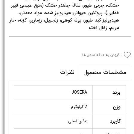
خشک، چربی طیور، تفاله چغندر خشک (منبع طبیعی فیبر
غذایی)، پروتئین حیوانی هیدرولیز شده، مواد معدنی،
هیدرولیز کبد طیور، پونه کوهی، زنجبیل، رزماری، گزنه، خار
مریم، زغال اخته
افزودن به علاقه مندی ها
نظرات
مشخصات محصول
برند
JOSERA
وزن
2 کیلوگرم
کاربرد
غذای اصلی