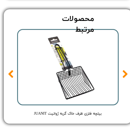
محصولات
مرتبط
Red - حجم 250 میلی لیتر
بیلچه فلزی ظرف خاک گربه ژوانیت JUANIT