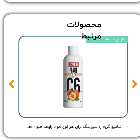
محصولات
مرتبط
تاریخ انقضا: 2025/12
شامپو گربه رداسپرینگ برای هر نوع مو با رایحه هلو - Redspring Cat Shampoo Peach Flavour - حجم 250 میلی لیتر