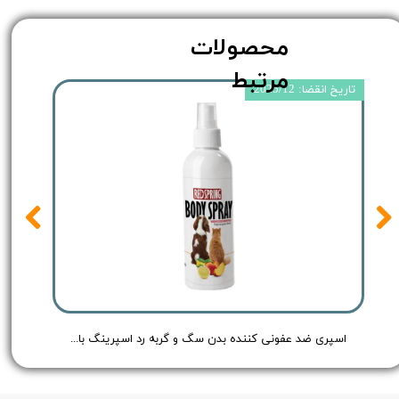
محصولات
مرتبط
تاریخ انقضا: 2025/12
Redspring Cat & Dog Body Spray no - حجم 150 میلی لیتر
اسپری ضد عفونی کننده بدن سگ و گربه رد اسپرینگ با رایحه هلو و لیمو - Redspring Cat & Dog Body Spray Peach & Lemon Flavour - حجم 150 میلی لیتر