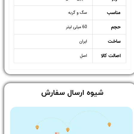
مناسب
سگ و گربه
حجم
60 میلی لیتر
ساخت
ایران
اصالت کالا
اصل
​شیوه ارسال سفارش