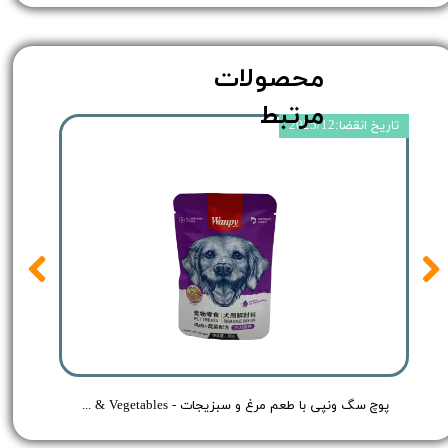
محصولات
مرتبط
تاریخ انقضا:2025/12
 مرغ و گوساله - Wanpy Dog Treat Chicken & Beef - وزن 80 گرم
پوچ سگ ونپی با طعم مرغ و سبزیجات - Wanpy Dog Treat Chicken & Vegetables - وزن 80 گرم