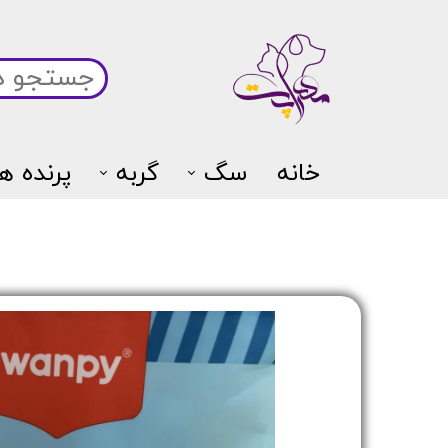
خانه
سگ
گربه
پرنده ها