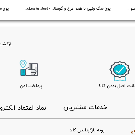
شامپو گربه رداسپرینگ برای هر نوع مو با رایحه هلو - Redspring Cat Shampoo Peach Flavour - حجم 250 میلی لیتر
پوچ سگ ونپی با طعم مرغ و گوساله - Wanpy Dog Treat Chicken & Beef - وزن 80 گرم
بازگشت 
نت اصل بودن کالا
پرداخت امن
​خدمات مشتریان
​نماد اعتماد الکتر
0
رویه بازگرداندن کالا