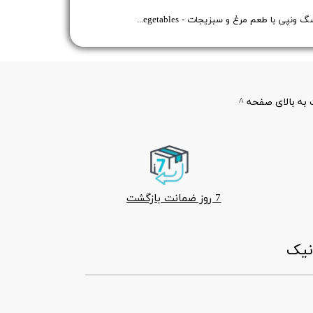
پوچ سگ ونپی با طعم مرغ و سبزیجات - Wanpy Dog Treat Chicken & Vegetables - وزن 80 گرم
به بالای صفحه ^
7 روز ضمانت بازگشت
ونیک