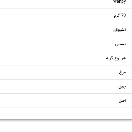
Wanpy
70 گرم
تشویقی
بستنی
هر نوع گربه
مرغ
چین
اصل