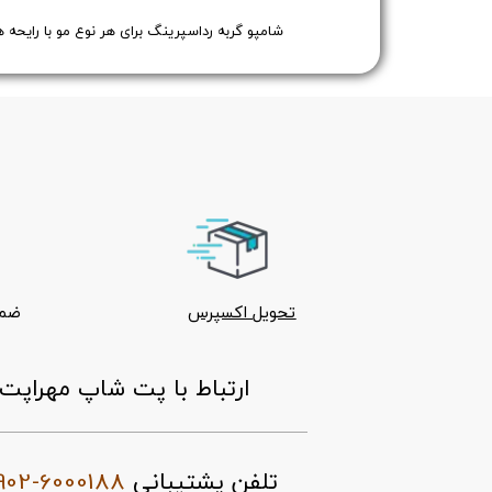
ژوانیت JUANIT
تحویل اکسپرس
ضما
ارتباط با پت شاپ مهراپت
902-6000188
تلفن پشتیبانی