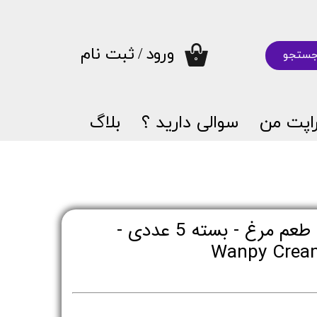
ورود
/
ثبت نام
ستجو
۰
حساب کاربری من
تغییر گذر واژه
اپت من
سوالی دارید ؟
بلاگ
سفارشات
خروج از حساب کاربری
بستنی گربه ونپی با طعم مرغ - بسته 5 عددی -
Wanpy Cream