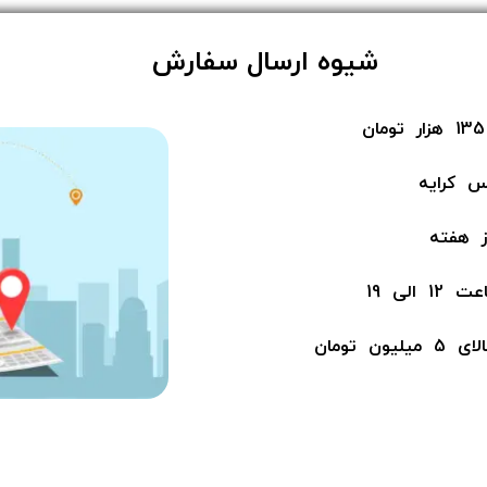
​شیوه ارسال سفارش
س کرایه
لی 19
ن​​​​​​​