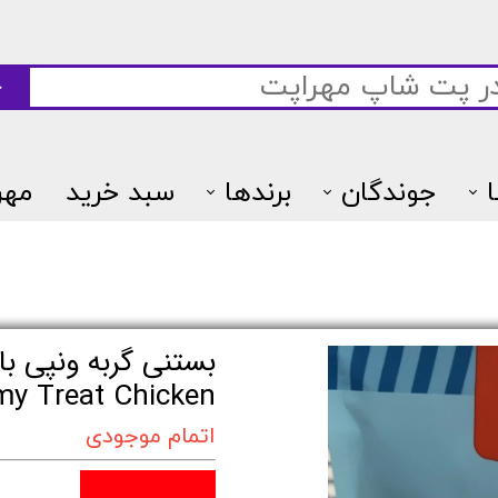
ج
جوندگان
برندها
سبد خرید
مهر
7پتس
y Treat Chicken
اتمام موجودی