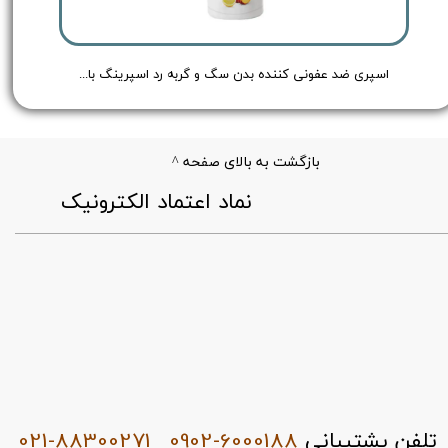
Redspring Cat & Dog Body Spray no - حجم 150 میلی لیتر
اسپری ضد عفونی کننده بدن سگ و گربه رد اسپرینگ با رایحه هلو و لیمو - Redspring Cat & Dog Body Spray Peach & Lemon Flavour - حجم 150 میلی لیتر
بازگشت به بالای صفحه ^
​نماد اعتماد الکترونیک
021-88300271
0902-6000188
تلفن پشتیبانی