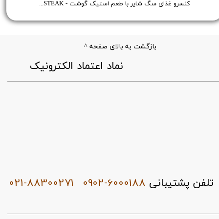
 Shayer Pate Dog Food Chicken - وزن 400 گرم
کنسرو غذای سگ شایر با طعم استیک گوشت - Shayer BEEF FRESH STEAK - وزن 300 گرم
بازگشت به بالای صفحه ^
​نماد اعتماد الکترونیک
021-88300271
0902-6000188
تلفن پشتیبانی