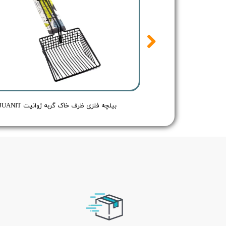
اسپری ضد عفونی کننده بدن سگ و گربه رد اسپرینگ بدون رایحه - Redspring Cat & Dog Body Spray no Flavour - حجم 150 میلی لیتر
بیلچه فلزی ظرف خاک گربه ژوانیت JUANIT