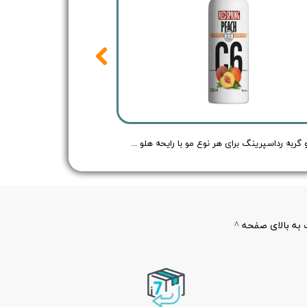
شامپو گربه رداسپرینگ برای هر نوع مو با رایحه هلو - Redspring Cat Shampoo Peach Flavour - حجم 250 میلی لیتر
به بالای صفحه ^