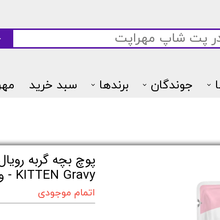
ج
جوندگان
برندها
سبد خرید
مهر
7پتس
KITTEN Gravy - وزن 85 گرم
اتمام موجودی