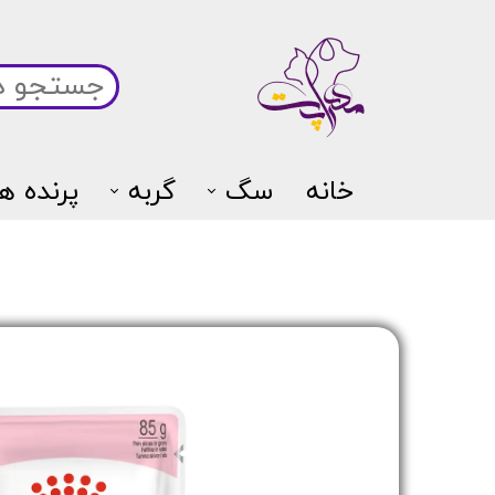
خانه
سگ
گربه
پرنده ها