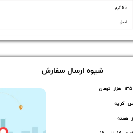
85 گرم
اصل
​شیوه ارسال سفارش
س کرایه