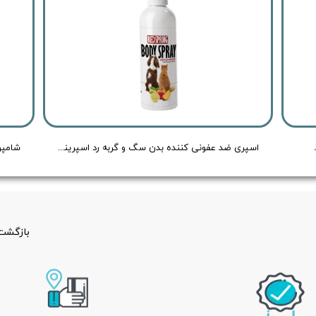
اسپری ضد عفونی کننده بدن سگ و گربه رد اسپرینگ با رایحه هلو و لیمو - Redspring Cat & Dog Body Spray Peach & Lemon Flavour - حجم 150 میلی لیتر
بازگشت 