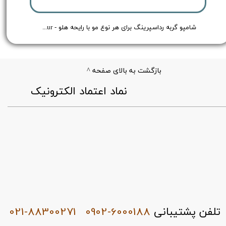
شامپو گربه رداسپرینگ برای هر نوع مو با رایحه هلو - Redspring Cat Shampoo Peach Flavour - حجم 250 میلی لیتر
بازگشت به بالای صفحه ^
​نماد اعتماد الکترونیک
021-88300271
0902-6000188
تلفن پشتیبانی