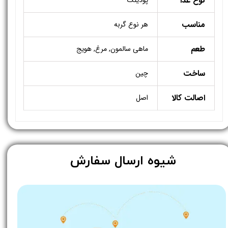
نوع غذا
پودینگ
مناسب
هر نوع گربه
طعم
ماهی سالمون, مرغ, هویج
ساخت
چین
اصالت کالا
اصل
​شیوه ارسال سفارش