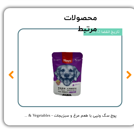
محصولات
مرتبط
تاریخ انقضا:2025/12
 مرغ و گوساله - Wanpy Dog Treat Chicken & Beef - وزن 80 گرم
پوچ سگ ونپی با طعم مرغ و سبزیجات - Wanpy Dog Treat Chicken & Vegetables - وزن 80 گرم