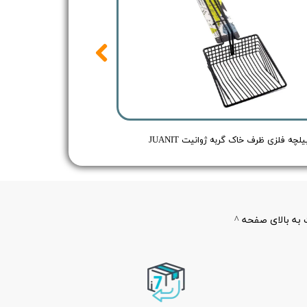
یلچه فلزی ظرف خاک گربه ژوانیت JUANIT
به بالای صفحه ^