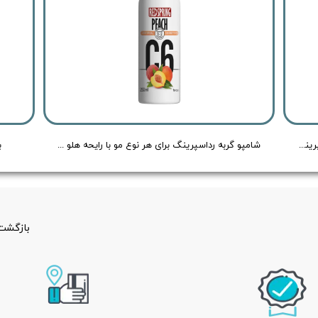
اسپری ضد عفونی کننده بدن سگ و گربه رد اسپرینگ با رایحه هلو و لیمو - Redspring Cat & Dog Body Spray Peach & Lemon Flavour - حجم 150 میلی لیتر
شامپو گربه رداسپرینگ برای هر نوع مو با رایحه هلو - Redspring Cat Shampoo Peach Flavour - حجم 250 میلی لیتر
ب
بازگشت 