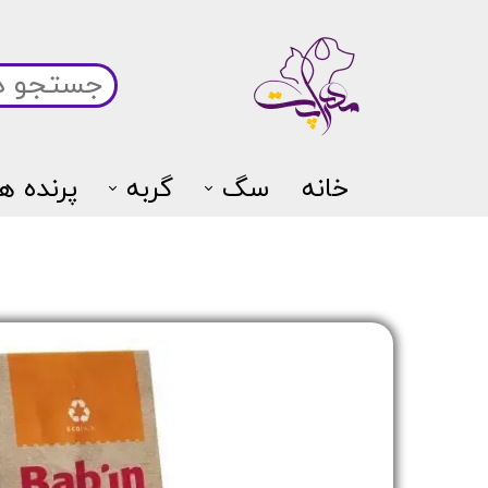
خانه
سگ
گربه
پرنده ها