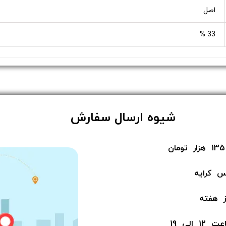
اصل
33 %
​شیوه ارسال سفارش
س کرایه
لی 19