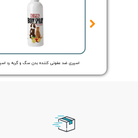
اسپری ضد عفونی کننده بدن سگ و گربه رد اسپرینگ بدون رایحه - Redspring Cat & Dog Body Spray no Flavour - حجم 150 میلی لیتر