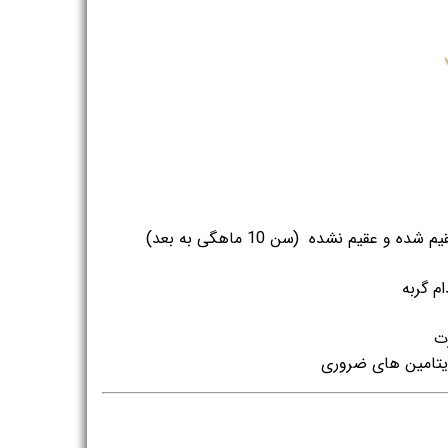
 و عقیم نشده (سن 10 ماهگی به بعد)
م گربه
رت
یتامین های ضروری