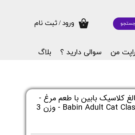
ورود
/
ثبت نام
ستجو
۰
حساب کاربری من
تغییر گذر واژه
اپت من
سوالی دارید ؟
بلاگ
سفارشات
خروج از حساب کاربری
غ کلاسیک بابین با طعم مرغ -
Babin Adult Cat Classic With Chicken - وزن 3