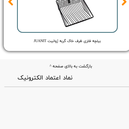
Red - حجم 250 میلی لیتر
بیلچه فلزی ظرف خاک گربه ژوانیت JUANIT
بازگشت به بالای صفحه ^
​نماد اعتماد الکترونیک