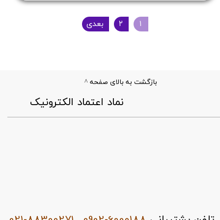
۱
۲
بعدی
بازگشت به بالای صفحه ^
​نماد اعتماد الکترونیک
021-88300271
0902-6000188
تلفن پشتیبانی