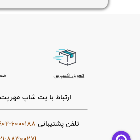
تحویل اکسپرس
ضما
ارتباط با پت شاپ مهراپت
902-6000188
تلفن پشتیبانی
21-88300271