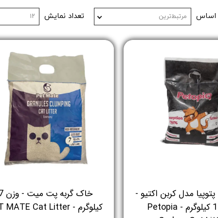
 اساس
تعداد نمایش
مرتبط‌ترین
۱۲
پتوپیا مدل کربن اکتیو -
خاک گربه پت میت
وزن 10 کیلوگرم - Petopia
کیلوگرم - PET MATE Cat Litter