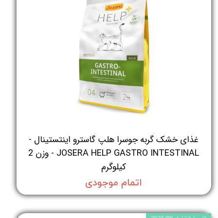
غذای خشک گربه جوسرا هلپ گاسترو اینتستینال -
JOSERA HELP GASTRO INTESTINAL - وزن 2
کیلوگرم
اتمام موجودی