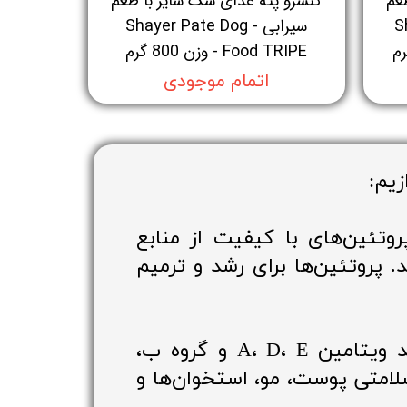
عم
کنسرو پته غذای سگ شایر با طعم
Sha
سیرابی - Shayer Pate Dog
Food TRIPE - وزن 800 گرم
اتمام موجودی
زیم:
تئین‌های با کیفیت از منابع
 پروتئین‌ها برای رشد و ترمیم
کنسرو سگ معمولاً حاوی ویتامین‌های مختلفی مانند ویتامین A، D، E و گروه ب،
لامتی پوست، مو، استخوان‌ها و