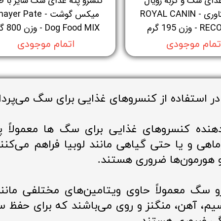
ذای سگ و گربه رویال
کنسرو پته غذای سگ شایر با ط
کنین ریکاوری - ROYAL CANIN
میکس گوشت - yer Pate
زن 195 گرم
Dog Food MIX - وزن 800 گرم
تمام موجودی
اتمام موجودی
 در استفاده از کنسروهای غذایی برای سگ می‌پردا
ده کنسروهای غذایی برای سگ ها معمولاً پرو
هی و یا حتی گیاهی مانند لوبیا فراهم می‌کنند.
و هورمون‌ها ضروری هستند.
یم، آهن، منگنز و روی می‌باشند که برای حفظ س