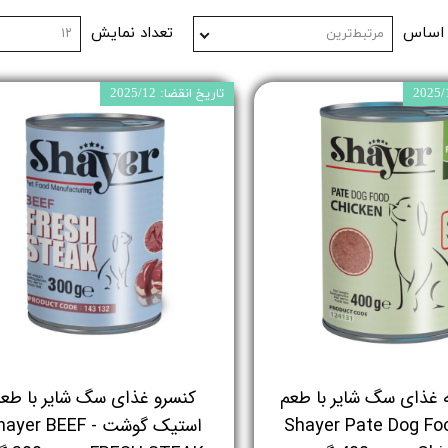
 اساس
تعداد نمایش
مرتبط‌ترین
۱۲
تاریخ انقضا: 2025/12
ه غذای سگ شایر با طعم
کنسرو غذای سگ شایر با طع
 - Shayer Pate Dog Food
استیک گوشت - yer BEEF