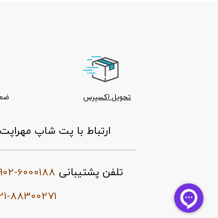
تحویل اکسپرس
ضما
ارتباط با پت شاپ مهراپت
902-6000188
تلفن پشتیبانی
21-88300271