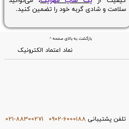
کیفیت از
پت شاپ مهراپت
، می‌توانید
سلامت و شادی گربه خود را تضمین کنید.
بازگشت به بالای صفحه ^
​نماد اعتماد الکترونیک
021-88300271
0902-6000188
تلفن پشتیبانی